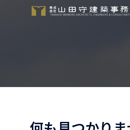
コ
ン
テ
ン
ツ
へ
ス
キ
ッ
プ
何も見つかりま