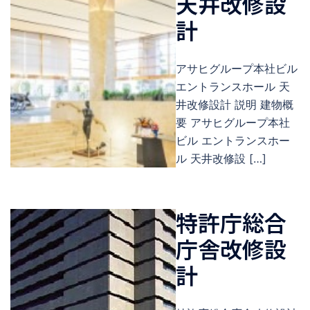
天井改修設
計
アサヒグループ本社ビル
エントランスホール 天
井改修設計 説明 建物概
要 アサヒグループ本社
ビル エントランスホー
ル 天井改修設 […]
特許庁総合
庁舎改修設
計