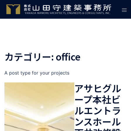
コ
ト
ン
グ
テ
ル
ン
メ
ツ
ニ
へ
ュ
ス
カテゴリー:
office
ー
キ
ッ
プ
A post type for your projects
アサヒグル
ープ本社ビ
ルエントラ
ンスホール