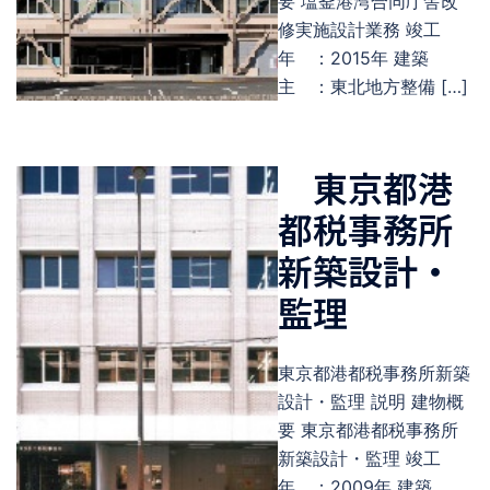
要 塩釜港湾合同庁舎改
修実施設計業務 竣工
年 ：2015年 建築
主 ：東北地方整備 […]
東京都港
都税事務所
新築設計・
監理
東京都港都税事務所新築
設計・監理 説明 建物概
要 東京都港都税事務所
新築設計・監理 竣工
年 ：2009年 建築