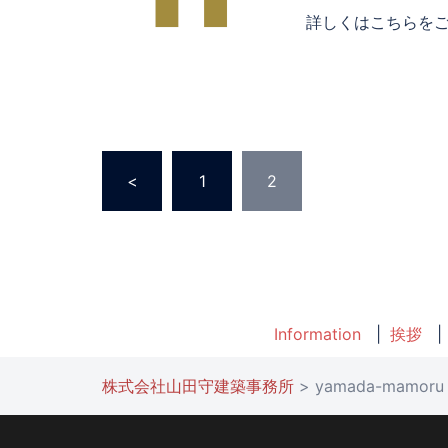
詳しくはこちらをご覧
投
<
1
2
稿
の
ペ
Information
挨拶
ー
ジ
株式会社山田守建築事務所
>
yamada-mamor
送