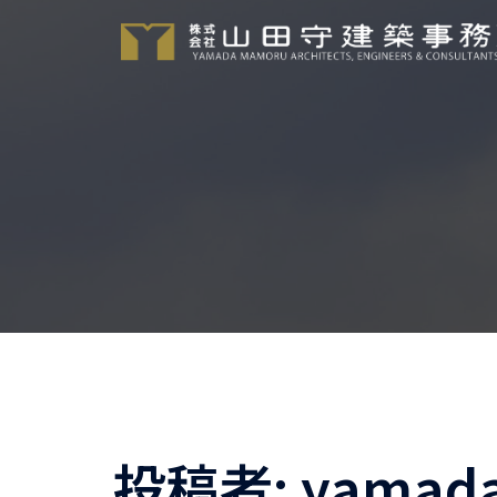
コ
ン
テ
ン
ツ
へ
ス
キ
ッ
プ
投稿者:
yamad